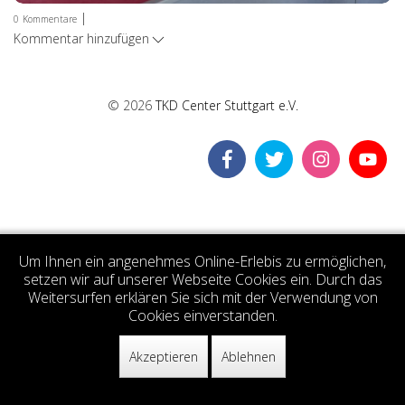
|
0
Kommentare
Kommentar hinzufügen
© 2026
TKD Center Stuttgart e.V.
Um Ihnen ein angenehmes Online-Erlebis zu ermöglichen,
setzen wir auf unserer Webseite Cookies ein. Durch das
Weitersurfen erklären Sie sich mit der Verwendung von
Cookies einverstanden.
Akzeptieren
Ablehnen