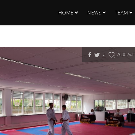
HOME
NEWS
TEAM
2600
Aufr
0