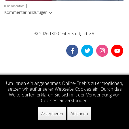
|
0
Kommentare
Kommentar hinzufügen
© 2026
TKD Center Stuttgart e.V.
Um Ihnen ein angenehmes Online-Erlebis zu ermöglichen,
setzen wir auf unserer Webseite Cookies ein. Durch das
Weitersurfen erklären Sie sich mit der Verwendung von
Cookies einverstanden.
Akzeptieren
Ablehnen