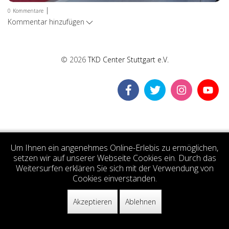
|
0
Kommentare
Kommentar hinzufügen
© 2026
TKD Center Stuttgart e.V.
Um Ihnen ein angenehmes Online-Erlebis zu ermöglichen,
setzen wir auf unserer Webseite Cookies ein. Durch das
Weitersurfen erklären Sie sich mit der Verwendung von
Cookies einverstanden.
Akzeptieren
Ablehnen