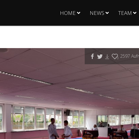
HOME
NEWS
TEAM
2597
Aufr
0