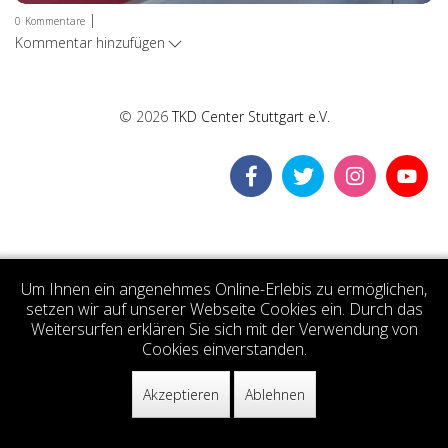
|
0
Kommentare
Kommentar hinzufügen
© 2026
TKD Center Stuttgart e.V.
Um Ihnen ein angenehmes Online-Erlebis zu ermöglichen,
setzen wir auf unserer Webseite Cookies ein. Durch das
Weitersurfen erklären Sie sich mit der Verwendung von
Cookies einverstanden.
Akzeptieren
Ablehnen