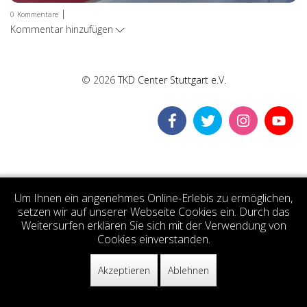
|
0
Kommentare
Kommentar hinzufügen
© 2026
TKD Center Stuttgart e.V.
Um Ihnen ein angenehmes Online-Erlebis zu ermöglichen,
setzen wir auf unserer Webseite Cookies ein. Durch das
Weitersurfen erklären Sie sich mit der Verwendung von
Cookies einverstanden.
Akzeptieren
Ablehnen