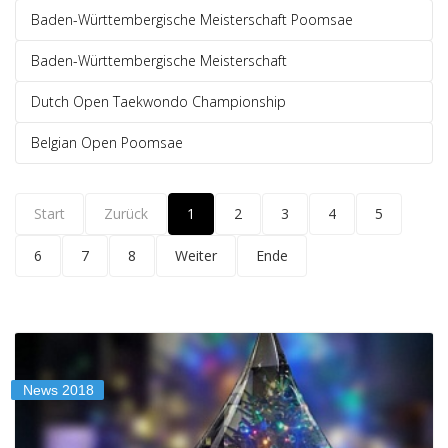
Baden-Württembergische Meisterschaft Poomsae
Baden-Württembergische Meisterschaft
Dutch Open Taekwondo Championship
Belgian Open Poomsae
Start
Zurück
1
2
3
4
5
6
7
8
Weiter
Ende
News 2018