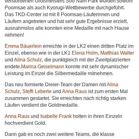
verstorbenen Großmeisters Soo Nam Park wurden sowohl
Poomsae als auch Kyorugi-Wettbewerbe durchgeführt.
Das TKD-Center ist mit 8 Poomsae-Läuferinnen und
Läufern angetreten und hat sehr gute Ergebnisse erzielt,
ausnahmslos alle konnten eine Medaille mit nach Hause
nehmen!
Emma Bäuerlein
erreichte in der LK2 einen dritten Platz im
Einzel, ebenso wie in der LK1
Elena Holm
,
Matthias Walter
und
Alina Schulz
, die punktgleich mit der Zweitplatzierten
endete.
Marina Geiselmann
konnte mit sehr dynamischer
Leistung im Einzel die Silbermedaille mitnehmen.
Das neu formierte Dreier-Team der Damen mit
Alina
Schulz
,
Steffi Leberle
und
Anna Raus
ist zum ersten Mal
zusammen gestartet. Sie erreichten nach richtig starken
Läufen verdient die Goldmedaille.
Anna Raus
und
Isabelle Frank
holten in ihren Einzeln
hochverdient Gold.
Dann gab es noch zwei weitere Teams, die klasse