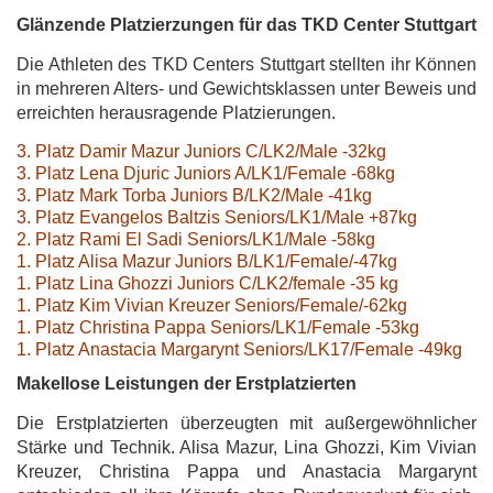
Glänzende Platzierzungen für das TKD Center Stuttgart
Die Athleten des TKD Centers Stuttgart stellten ihr Können
in mehreren Alters- und Gewichtsklassen unter Beweis und
erreichten herausragende Platzierungen.
3. Platz Damir Mazur Juniors C/LK2/Male -32kg
3. Platz Lena Djuric Juniors A/LK1/Female -68kg
3. Platz Mark Torba Juniors B/LK2/Male -41kg
3. Platz Evangelos Baltzis Seniors/LK1/Male +87kg
2. Platz Rami El Sadi Seniors/LK1/Male -58kg
1. Platz Alisa Mazur Juniors B/LK1/Female/-47kg
1. Platz Lina Ghozzi Juniors C/LK2/female -35 kg
1. Platz Kim Vivian Kreuzer Seniors/Female/-62kg
1. Platz Christina Pappa Seniors/LK1/Female -53kg
1. Platz Anastacia Margarynt Seniors/LK17/Female -49kg
Makellose Leistungen der Erstplatzierten
Die Erstplatzierten überzeugten mit außergewöhnlicher
Stärke und Technik. Alisa Mazur, Lina Ghozzi, Kim Vivian
Kreuzer, Christina Pappa und Anastacia Margarynt