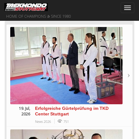
Toggl
navig
HOME OF CHAMPIONS ✰ SINCE 1980
19. Jul,
Erfolgreiche Gürtelprüfung im TKD
2026
Center Stuttgart
News 2026
751