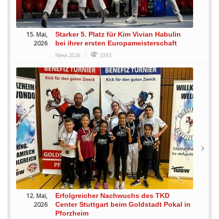
15. Mai,
Starker 5. Platz für Kim Vivian Habulin
2026
bei ihrer ersten Europameisterschaft
News 2026
3393
12. Mai,
Erfolgreicher Nachwuchs des TKD
2026
Center Stuttgart beim Goldstadt Pokal in
Pforzheim