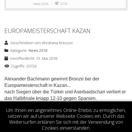
News 2026
3374
EUROPAMEISTERSCHAFT KAZAN
Geschrieben von
Wedrana Kreuzer
Kategorie:
News 2018
Veröffentlicht: 13. Mai 2018
Zugriffe: 20726
Alexander Bachmann gewinnt Bronze bei der
Europameisterschaft in Kazan...
nach Siegen über die Türkei und Aserbaidschan verliert er
das Halbfinale knapp 12-10 gegen Spanien.
Votes 0.00 (0 votes)
Um Ihnen ein angenehmes Online-Erlebis zu ermöglichen,
setzen wir auf unserer Webseite Cookies ein. Durch das
Weitersurfen erklären Sie sich mit der Verwendung von
Cookies einverstanden.