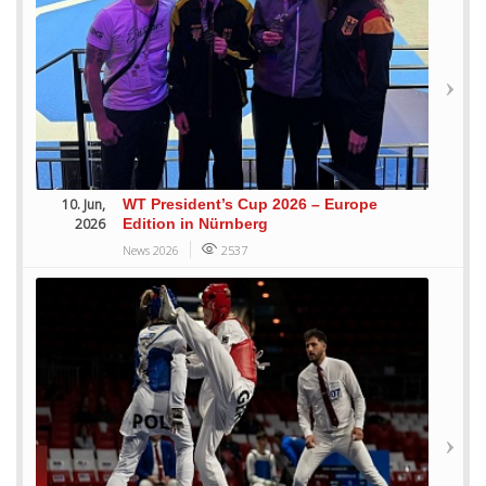
10. Jun,
WT President’s Cup 2026 – Europe
2026
Edition in Nürnberg
News 2026
2537