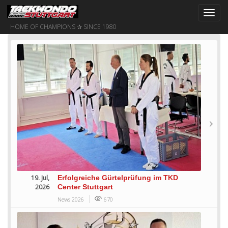
Toggl
navig
HOME OF CHAMPIONS ✰ SINCE 1980
19. Jul,
Erfolgreiche Gürtelprüfung im TKD
2026
Center Stuttgart
News 2026
670