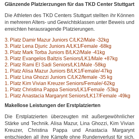
Glänzende Platzierzungen für das TKD Center Stuttgart
Die Athleten des TKD Centers Stuttgart stellten ihr Können
in mehreren Alters- und Gewichtsklassen unter Beweis und
erreichten herausragende Platzierungen.
3. Platz Damir Mazur Juniors C/LK2/Male -32kg
3. Platz Lena Djuric Juniors A/LK1/Female -68kg
3. Platz Mark Torba Juniors B/LK2/Male -41kg
3. Platz Evangelos Baltzis Seniors/LK1/Male +87kg
2. Platz Rami El Sadi Seniors/LK1/Male -58kg
1. Platz Alisa Mazur Juniors B/LK1/Female/-47kg
1. Platz Lina Ghozzi Juniors C/LK2/female -35 kg
1. Platz Kim Vivian Kreuzer Seniors/Female/-62kg
1. Platz Christina Pappa Seniors/LK1/Female -53kg
1. Platz Anastacia Margarynt Seniors/LK17/Female -49kg
Makellose Leistungen der Erstplatzierten
Die Erstplatzierten überzeugten mit außergewöhnlicher
Stärke und Technik. Alisa Mazur, Lina Ghozzi, Kim Vivian
Kreuzer, Christina Pappa und Anastacia Margarynt
entschieden all ihre Kämpfe ohne Rundenverlust für sich.