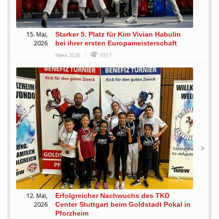
15. Mai,
Starker 5. Platz für Kim Vivian Habulin
2026
bei ihrer ersten Europameisterschaft
News 2026
3357
12. Mai,
Erfolgreicher Nachwuchs des TKD
2026
Center Stuttgart beim Goldstadt Pokal in
Pforzheim