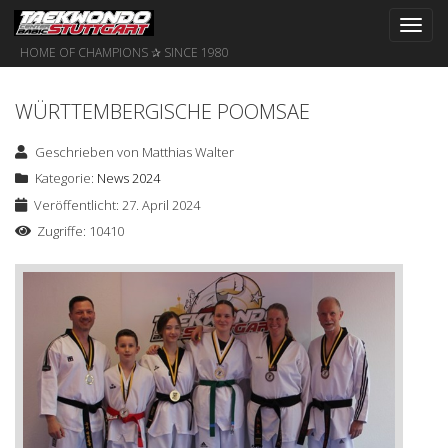
Toggl
navig
HOME OF CHAMPIONS ✰ SINCE 1980
WÜRTTEMBERGISCHE POOMSAE
Geschrieben von
Matthias Walter
Kategorie:
News 2024
Veröffentlicht: 27. April 2024
Zugriffe: 10410