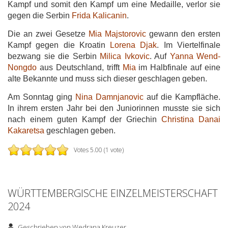
Kampf und somit den Kampf um eine Medaille, verlor sie
gegen die Serbin
Frida Kalicanin
.
Die an zwei Gesetze
Mia Majstorovic
gewann den ersten
Kampf gegen die Kroatin
Lorena Djak
. Im Viertelfinale
bezwang sie die Serbin
Milica Ivkovic
. Auf
Yanna Wend-
Nongdo
aus Deutschland, trifft
Mia
im Halbfinale auf eine
alte Bekannte und muss sich dieser geschlagen geben.
Am Sonntag ging
Nina Damnjanovic
auf die Kampfläche.
In ihrem ersten Jahr bei den Juniorinnen musste sie sich
nach einem guten Kampf der Griechin
Christina Danai
Kakaretsa
geschlagen geben.
Votes 5.00 (1 vote)
WÜRTTEMBERGISCHE EINZELMEISTERSCHAFT
2024
Geschrieben von
Wedrana Kreuzer