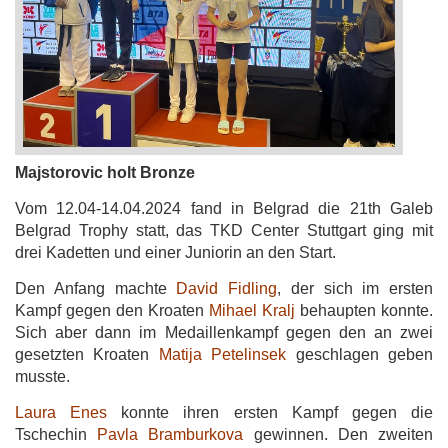
Majstorovic holt Bronze
Vom 12.04-14.04.2024 fand in Belgrad die 21th Galeb
Belgrad Trophy statt, das TKD Center Stuttgart ging mit
drei Kadetten und einer Juniorin an den Start.
Den Anfang machte
David Fidling
, der sich im ersten
Kampf gegen den Kroaten
Mihael Kralj
behaupten konnte.
Sich aber dann im Medaillenkampf gegen den an zwei
gesetzten Kroaten
Matija Petelinsek
geschlagen geben
musste.
Laura Enes
konnte ihren ersten Kampf gegen die
Tschechin
Pavla Bramburkova
gewinnen. Den zweiten