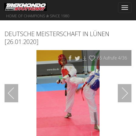
Toggl
navig
HOME OF CHAMPIONS ✰ SINCE 1980
DEUTSCHE MEISTERSCHAFT IN LÜNEN
[26.01.2020]
65
Aufrufe
4
/36
0