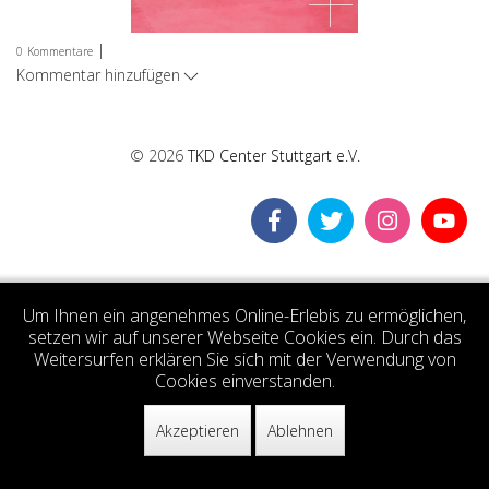
|
0
Kommentare
Kommentar hinzufügen
© 2026
TKD Center Stuttgart e.V.
Um Ihnen ein angenehmes Online-Erlebis zu ermöglichen,
setzen wir auf unserer Webseite Cookies ein. Durch das
Weitersurfen erklären Sie sich mit der Verwendung von
Cookies einverstanden.
Akzeptieren
Ablehnen