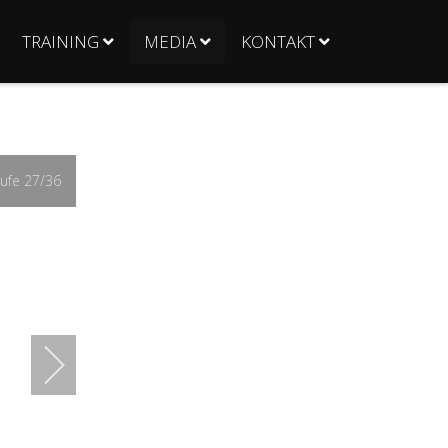
TRAINING
MEDIA
KONTAKT
ufe
27
/36