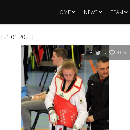
HOME
NEWS
TEAM
[26.01.2020]
41
Aufr
0