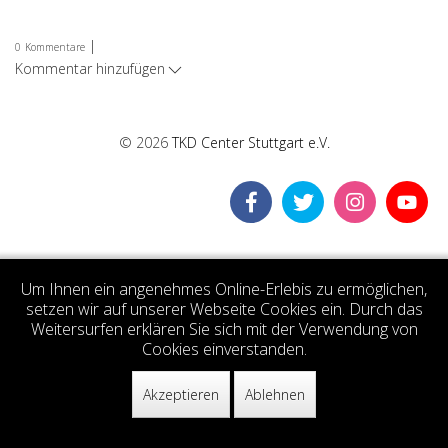
|
0
Kommentare
Kommentar hinzufügen
© 2026
TKD Center Stuttgart e.V.
Um Ihnen ein angenehmes Online-Erlebis zu ermöglichen,
setzen wir auf unserer Webseite Cookies ein. Durch das
Weitersurfen erklären Sie sich mit der Verwendung von
Cookies einverstanden.
Akzeptieren
Ablehnen