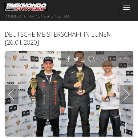
Toggl
navig
HOME OF CHAMPIONS ✰ SINCE 1980
DEUTSCHE MEISTERSCHAFT IN LÜNEN
[26.01.2020]
47
Aufrufe
36
/36
0