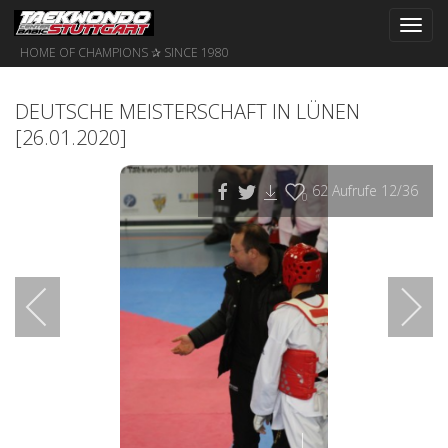
Toggl
navig
HOME OF CHAMPIONS ✰ SINCE 1980
DEUTSCHE MEISTERSCHAFT IN LÜNEN
[26.01.2020]
62
Aufrufe
12
/36
0