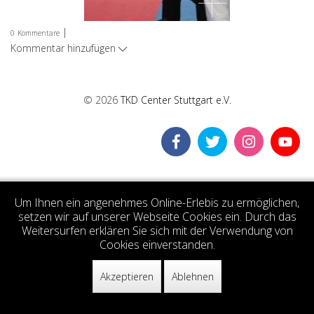
|
0
Kommentare
Kommentar hinzufügen
© 2026
TKD Center Stuttgart e.V.
Um Ihnen ein angenehmes Online-Erlebis zu ermöglichen,
setzen wir auf unserer Webseite Cookies ein. Durch das
Weitersurfen erklären Sie sich mit der Verwendung von
Cookies einverstanden.
Akzeptieren
Ablehnen