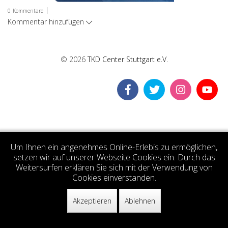
|
0
Kommentare
Kommentar hinzufügen
© 2026
TKD Center Stuttgart e.V.
Um Ihnen ein angenehmes Online-Erlebis zu ermöglichen,
setzen wir auf unserer Webseite Cookies ein. Durch das
Weitersurfen erklären Sie sich mit der Verwendung von
Cookies einverstanden.
Akzeptieren
Ablehnen