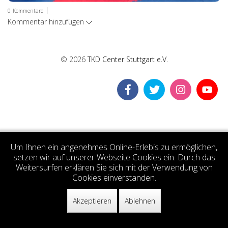
|
0
Kommentare
Kommentar hinzufügen
© 2026
TKD Center Stuttgart e.V.
Um Ihnen ein angenehmes Online-Erlebis zu ermöglichen,
setzen wir auf unserer Webseite Cookies ein. Durch das
Weitersurfen erklären Sie sich mit der Verwendung von
Cookies einverstanden.
Akzeptieren
Ablehnen