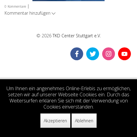
|
0
Kommentare
Kommentar hinzufügen
© 2026
TKD Center Stuttgart e.V.
Um Ihnen ein angenehmes Online-Erlebis zu ermöglichen,
setzen wir auf unserer Webseite Cookies ein. Durch das
Weitersurfen erklären Sie sich mit der Verwendung von
Cookies einverstanden.
Akzeptieren
Ablehnen