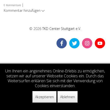
|
0
Kommentare
Kommentar hinzufügen
© 2026
TKD Center Stuttgart e.V.
Um Ihnen ein angenehmes Online-Erlebis zu ermöglichen,
setzen wir auf unserer Webseite Cookies ein. Durch das
Weitersurfen erklären Sie sich mit der Verwendung von
Cookies einverstanden.
Akzeptieren
Ablehnen