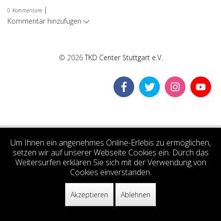
|
0
Kommentare
Kommentar hinzufügen
© 2026
TKD Center Stuttgart e.V.
Um Ihnen ein angenehmes Online-Erlebis zu ermöglichen,
setzen wir auf unserer Webseite Cookies ein. Durch das
Weitersurfen erklären Sie sich mit der Verwendung von
Cookies einverstanden.
Akzeptieren
Ablehnen