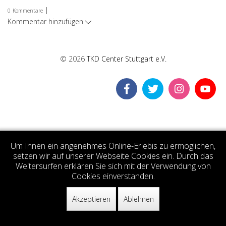
|
0
Kommentare
Kommentar hinzufügen
© 2026
TKD Center Stuttgart e.V.
Um Ihnen ein angenehmes Online-Erlebis zu ermöglichen,
setzen wir auf unserer Webseite Cookies ein. Durch das
Weitersurfen erklären Sie sich mit der Verwendung von
Cookies einverstanden.
Akzeptieren
Ablehnen