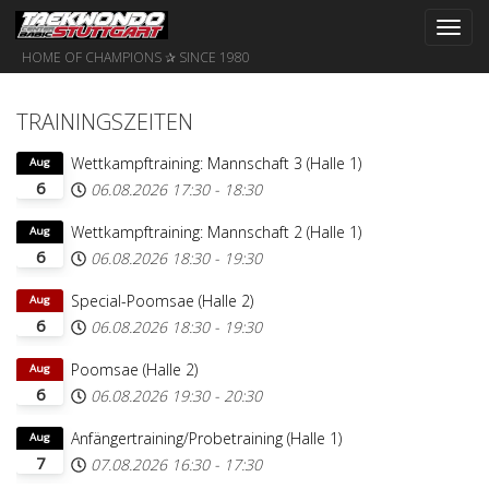
Toggl
navig
HOME OF CHAMPIONS ✰ SINCE 1980
TRAININGSZEITEN
Wettkampftraining: Mannschaft 3 (Halle 1)
Aug
6
06.08.2026
17:30
-
18:30
Wettkampftraining: Mannschaft 2 (Halle 1)
Aug
6
06.08.2026
18:30
-
19:30
Special-Poomsae (Halle 2)
Aug
6
06.08.2026
18:30
-
19:30
Poomsae (Halle 2)
Aug
6
06.08.2026
19:30
-
20:30
Anfängertraining/Probetraining (Halle 1)
Aug
7
07.08.2026
16:30
-
17:30