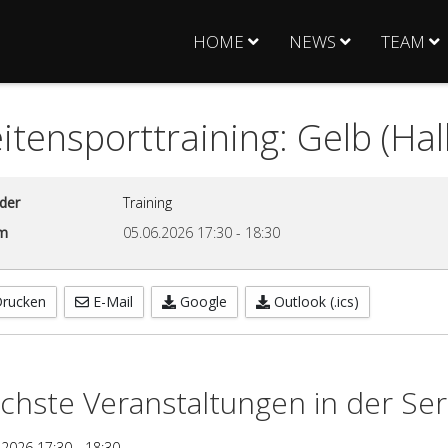
HOME
NEWS
TEAM
itensporttraining: Gelb (Hal
der
Training
m
05.06.2026
17:30
-
18:30
rucken
E-Mail
Google
Outlook (.ics)
chste Veranstaltungen in der Ser
.2026
17:30
-
18:30