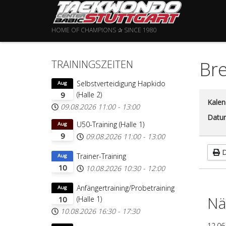
HOME OF CHAMPIONS ✰ SINCE 1980
Bre
TRAININGSZEITEN
Selbstverteidigung Hapkido
Aug
(Halle 2)
9
Kalen
09.08.2026
11:00
-
13:00
Datu
U50-Training (Halle 1)
Aug
9
09.08.2026
11:00
-
13:00
D
Trainer-Training
Aug
10
10.08.2026
10:30
-
12:00
Anfängertraining/Probetraining
Aug
Nä
(Halle 1)
10
10.08.2026
16:30
-
17:30
12.06