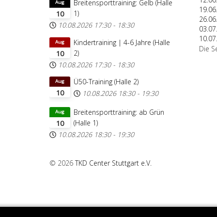
Breitensporttraining: Gelb (Halle
Aug
19.06
1)
10
26.06
10.08.2026
17:30
-
18:30
03.07
10.07
Kindertraining | 4-6 Jahre (Halle
Aug
Die S
2)
10
10.08.2026
17:30
-
18:30
Ü50-Training (Halle 2)
Aug
10
10.08.2026
18:30
-
19:30
Breitensporttraining: ab Grün
Aug
(Halle 1)
10
10.08.2026
18:30
-
19:30
© 2026
TKD Center Stuttgart e.V.