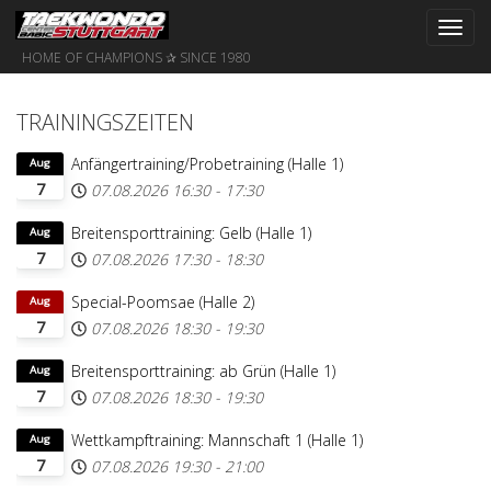
Toggl
navig
HOME OF CHAMPIONS ✰ SINCE 1980
TRAININGSZEITEN
Anfängertraining/Probetraining (Halle 1)
Aug
7
07.08.2026
16:30
-
17:30
Breitensporttraining: Gelb (Halle 1)
Aug
7
07.08.2026
17:30
-
18:30
Special-Poomsae (Halle 2)
Aug
7
07.08.2026
18:30
-
19:30
Breitensporttraining: ab Grün (Halle 1)
Aug
7
07.08.2026
18:30
-
19:30
Wettkampftraining: Mannschaft 1 (Halle 1)
Aug
7
07.08.2026
19:30
-
21:00