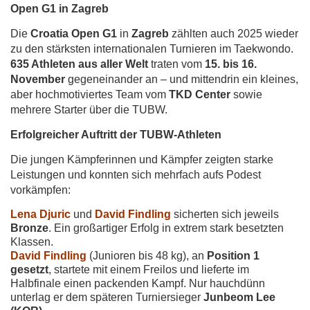
Open G1 in Zagreb
Die
Croatia Open G1
in
Zagreb
zählten auch 2025 wieder
zu den stärksten internationalen Turnieren im Taekwondo.
635 Athleten aus aller Welt
traten vom
15. bis 16.
November
gegeneinander an – und mittendrin ein kleines,
aber hochmotiviertes Team vom
TKD Center
sowie
mehrere Starter über die TUBW.
Erfolgreicher Auftritt der TUBW-Athleten
Die jungen Kämpferinnen und Kämpfer zeigten starke
Leistungen und konnten sich mehrfach aufs Podest
vorkämpfen:
Lena Djuric
und
David Findling
sicherten sich jeweils
Bronze
. Ein großartiger Erfolg in extrem stark besetzten
Klassen.
David Findling
(Junioren bis 48 kg), an
Position 1
gesetzt
, startete mit einem Freilos und lieferte im
Halbfinale einen packenden Kampf. Nur hauchdünn
unterlag er dem späteren Turniersieger
Junbeom Lee