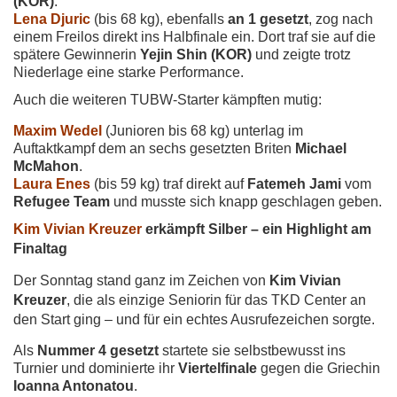
(KOR)
.
Lena Djuric
(bis 68 kg), ebenfalls
an 1 gesetzt
, zog nach
einem Freilos direkt ins Halbfinale ein. Dort traf sie auf die
spätere Gewinnerin
Yejin Shin (KOR)
und zeigte trotz
Niederlage eine starke Performance.
Auch die weiteren TUBW-Starter kämpften mutig:
Maxim Wedel
(Junioren bis 68 kg) unterlag im
Auftaktkampf dem an sechs gesetzten Briten
Michael
McMahon
.
Laura Enes
(bis 59 kg) traf direkt auf
Fatemeh Jami
vom
Refugee Team
und musste sich knapp geschlagen geben.
Kim Vivian Kreuzer
erkämpft Silber – ein Highlight am
Finaltag
Der Sonntag stand ganz im Zeichen von
Kim Vivian
Kreuzer
, die als einzige Seniorin für das TKD Center an
den Start ging – und für ein echtes Ausrufezeichen sorgte.
Als
Nummer 4 gesetzt
startete sie selbstbewusst ins
Turnier und dominierte ihr
Viertelfinale
gegen die Griechin
Ioanna Antonatou
.