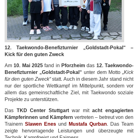
12. Taekwondo-Benefizturnier „Goldstadt-Pokal“ –
Kick für den guten Zweck
Am
10. Mai 2025
fand in
Pforzheim
das
12. Taekwondo-
Benefizturnier „Goldstadt-Pokal“
unter dem Motto
„Kick
für den guten Zweck“
statt. Auch in diesem Jahr stand nicht
nur der sportliche Wettkampf im Mittelpunkt, sondern vor
allem das gemeinschaftliche Ziel, mit Taekwondo soziale
Projekte zu unterstützen.
Das
TKD Center Stuttgart
war mit
acht engagierten
Kämpferinnen und Kämpfern
vertreten – betreut von den
Trainern
Slawen Enes
und
Mustafa Qurban
. Das Team
zeigte hervorragende Leistungen und überzeugte mit
Technik, Kampfgeist und Fairness.