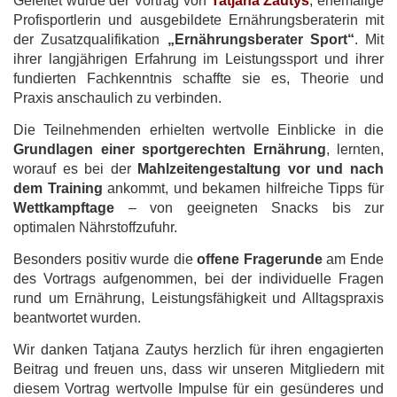
Geleitet wurde der Vortrag von
Tatjana Zautys
, ehemalige
Profisportlerin und ausgebildete Ernährungsberaterin mit
der Zusatzqualifikation
„Ernährungsberater Sport“
. Mit
ihrer langjährigen Erfahrung im Leistungssport und ihrer
fundierten Fachkenntnis schaffte sie es, Theorie und
Praxis anschaulich zu verbinden.
Die Teilnehmenden erhielten wertvolle Einblicke in die
Grundlagen einer sportgerechten Ernährung
, lernten,
worauf es bei der
Mahlzeitengestaltung vor und nach
dem Training
ankommt, und bekamen hilfreiche Tipps für
Wettkampftage
– von geeigneten Snacks bis zur
optimalen Nährstoffzufuhr.
Besonders positiv wurde die
offene Fragerunde
am Ende
des Vortrags aufgenommen, bei der individuelle Fragen
rund um Ernährung, Leistungsfähigkeit und Alltagspraxis
beantwortet wurden.
Wir danken Tatjana Zautys herzlich für ihren engagierten
Beitrag und freuen uns, dass wir unseren Mitgliedern mit
diesem Vortrag wertvolle Impulse für ein gesünderes und