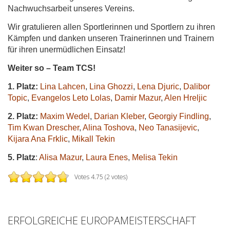
Nachwuchsarbeit unseres Vereins.
Wir gratulieren allen Sportlerinnen und Sportlern zu ihren
Kämpfen und danken unseren Trainerinnen und Trainern
für ihren unermüdlichen Einsatz!
Weiter so – Team TCS!
1. Platz:
Lina Lahcen
,
Lina Ghozzi
,
Lena Djuric
,
Dalibor
Topic
,
Evangelos Leto Lolas
,
Damir Mazur
,
Alen Hreljic
2. Platz:
Maxim Wedel
,
Darian Kleber
,
Georgiy Findling
,
Tim Kwan Drescher
,
Alina Toshova
,
Neo Tanasijevic
,
Kijara Ana Frklic
,
Mikall Tekin
5. Platz
:
Alisa Mazur
,
Laura Enes
,
Melisa Tekin
Votes 4.75 (2 votes)
ERFOLGREICHE EUROPAMEISTERSCHAFT