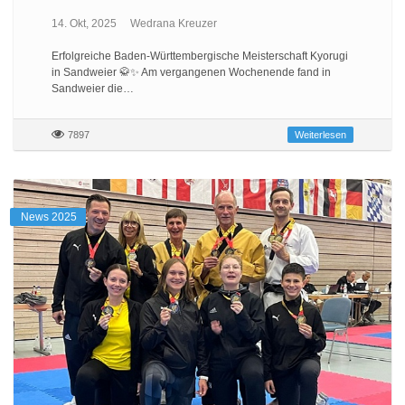
14. Okt, 2025
Wedrana Kreuzer
Erfolgreiche Baden-Württembergische Meisterschaft Kyorugi
in Sandweier 🥋✨ Am vergangenen Wochenende fand in
Sandweier die…
7897
Weiterlesen
News 2025