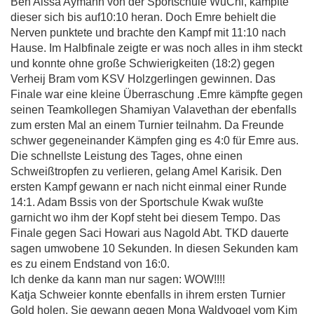
Ben Aissa Aymann von der Sportschule WuChi, kämpfte
dieser sich bis auf10:10 heran. Doch Emre behielt die
Nerven punktete und brachte den Kampf mit 11:10 nach
Hause. Im Halbfinale zeigte er was noch alles in ihm steckt
und konnte ohne große Schwierigkeiten (18:2) gegen
Verheij Bram vom KSV Holzgerlingen gewinnen. Das
Finale war eine kleine Überraschung .Emre kämpfte gegen
seinen Teamkollegen Shamiyan Valavethan der ebenfalls
zum ersten Mal an einem Turnier teilnahm. Da Freunde
schwer gegeneinander Kämpfen ging es 4:0 für Emre aus.
Die schnellste Leistung des Tages, ohne einen
Schweißtropfen zu verlieren, gelang Amel Karisik. Den
ersten Kampf gewann er nach nicht einmal einer Runde
14:1. Adam Bssis von der Sportschule Kwak wußte
garnicht wo ihm der Kopf steht bei diesem Tempo. Das
Finale gegen Saci Howari aus Nagold Abt. TKD dauerte
sagen umwobene 10 Sekunden. In diesen Sekunden kam
es zu einem Endstand von 16:0.
Ich denke da kann man nur sagen: WOW!!!!
Katja Schweier konnte ebenfalls in ihrem ersten Turnier
Gold holen. Sie gewann gegen Mona Waldvogel vom Kim