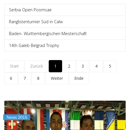
Serbia Open Poomsae
Ranglistenturnier Süd in Calw
Baden- Württembergischen Meisterschaft
14th Galeb Belgrad Trophy
Start
Zurück
1
2
3
4
5
6
7
8
Weiter
Ende
News 2015