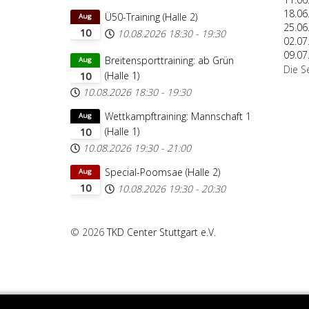
18.06
Ü50-Training (Halle 2)
Aug
25.06
10
10.08.2026
18:30
-
19:30
02.07
09.07
Breitensporttraining: ab Grün
Aug
Die S
(Halle 1)
10
10.08.2026
18:30
-
19:30
Wettkampftraining: Mannschaft 1
Aug
(Halle 1)
10
10.08.2026
19:30
-
21:00
Special-Poomsae (Halle 2)
Aug
10
10.08.2026
19:30
-
20:30
© 2026
TKD Center Stuttgart e.V.