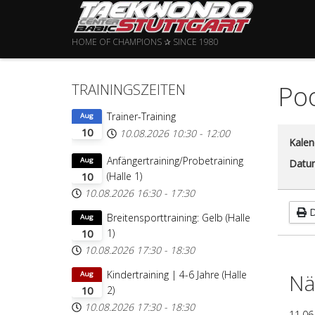
HOME OF CHAMPIONS ✰ SINCE 1980
Poo
TRAININGSZEITEN
Trainer-Training
Aug
10
10.08.2026
10:30
-
12:00
Kalen
Anfängertraining/Probetraining
Aug
Datu
(Halle 1)
10
10.08.2026
16:30
-
17:30
D
Breitensporttraining: Gelb (Halle
Aug
1)
10
10.08.2026
17:30
-
18:30
Kindertraining | 4-6 Jahre (Halle
Nä
Aug
2)
10
10.08.2026
17:30
-
18:30
11.06