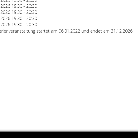
.2026
19:30
-
20:30
.2026
19:30
-
20:30
.2026
19:30
-
20:30
.2026
19:30
-
20:30
erienveranstaltung startet am 06.01.2022 und endet am 31.12.2026.