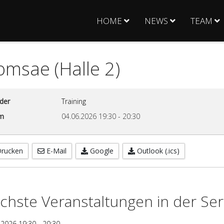
HOME
NEWS
TEAM
msae (Halle 2)
der
Training
m
04.06.2026
19:30
-
20:30
rucken
E-Mail
Google
Outlook (.ics)
chste Veranstaltungen in der Ser
.2026
19:30
-
20:30