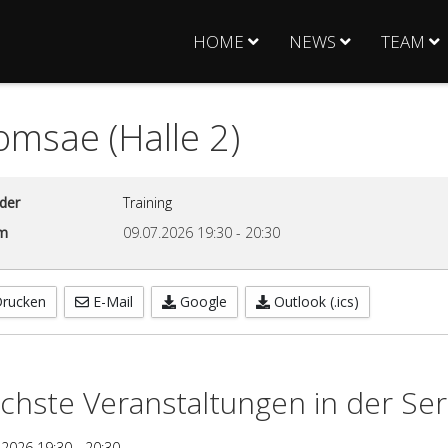
HOME
NEWS
TEAM
msae (Halle 2)
der
Training
m
09.07.2026
19:30
-
20:30
rucken
E-Mail
Google
Outlook (.ics)
chste Veranstaltungen in der Ser
.2026
19:30
-
20:30