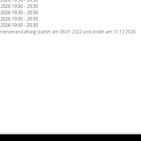
.2026
19:30
-
20:30
.2026
19:30
-
20:30
.2026
19:30
-
20:30
.2026
19:30
-
20:30
erienveranstaltung startet am 06.01.2022 und endet am 31.12.2026.