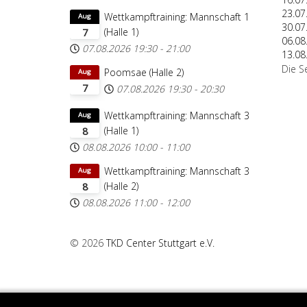
23.07
Wettkampftraining: Mannschaft 1
Aug
30.07
(Halle 1)
7
06.08
07.08.2026
19:30
-
21:00
13.08
Die S
Poomsae (Halle 2)
Aug
7
07.08.2026
19:30
-
20:30
Wettkampftraining: Mannschaft 3
Aug
(Halle 1)
8
08.08.2026
10:00
-
11:00
Wettkampftraining: Mannschaft 3
Aug
(Halle 2)
8
08.08.2026
11:00
-
12:00
© 2026
TKD Center Stuttgart e.V.