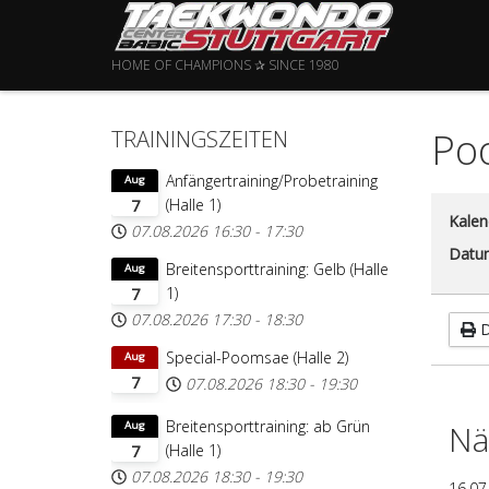
HOME OF CHAMPIONS ✰ SINCE 1980
Poo
TRAININGSZEITEN
Anfängertraining/Probetraining
Aug
(Halle 1)
7
Kalen
07.08.2026
16:30
-
17:30
Datu
Breitensporttraining: Gelb (Halle
Aug
1)
7
07.08.2026
17:30
-
18:30
D
Special-Poomsae (Halle 2)
Aug
7
07.08.2026
18:30
-
19:30
Breitensporttraining: ab Grün
Nä
Aug
(Halle 1)
7
07.08.2026
18:30
-
19:30
16.07