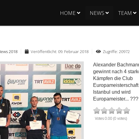
HOME
NEWS
TEAM
News 2018
Veröffentlicht: 09. Februar 2018
Zugriffe: 20972
Alexander Bachman
gewinnt nach 4 star
Kämpfen die Club
Europameisterschaft
Istanbul und wird
Europameister...
?
??
Votes 0.00 (0 votes)