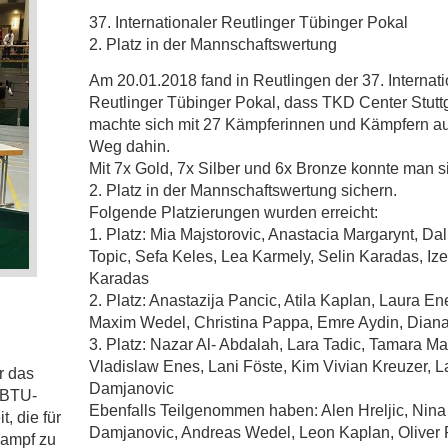
37. Internationaler Reutlinger Tübinger Pokal
2. Platz in der Mannschaftswertung
Am 20.01.2018 fand in Reutlingen der 37. Internati
Reutlinger Tübinger Pokal, dass TKD Center Stuttg
machte sich mit 27 Kämpferinnen und Kämpfern au
Weg dahin.
Mit 7x Gold, 7x Silber und 6x Bronze konnte man s
2. Platz in der Mannschaftswertung sichern.
Folgende Platzierungen wurden erreicht:
1. Platz: Mia Majstorovic, Anastacia Margarynt, Dal
Topic, Sefa Keles, Lea Karmely, Selin Karadas, Iz
Karadas
2. Platz: Anastazija Pancic, Atila Kaplan, Laura En
Maxim Wedel, Christina Pappa, Emre Aydin, Dian
3. Platz: Nazar Al- Abdalah, Lara Tadic, Tamara Ma
Vladislaw Enes, Lani Föste, Kim Vivian Kreuzer, L
r das
Damjanovic
 BTU-
Ebenfalls Teilgenommen haben: Alen Hreljic, Nina
, die für
Damjanovic, Andreas Wedel, Leon Kaplan, Oliver 
kampf zu