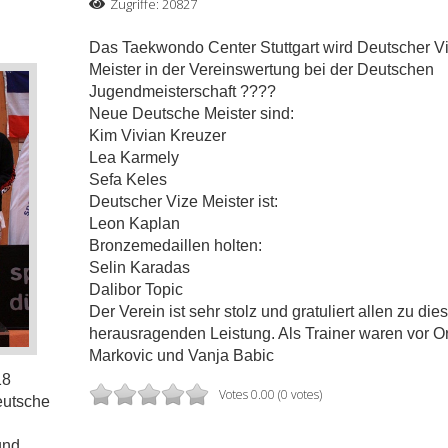
Zugriffe: 20827
Das Taekwondo Center Stuttgart wird Deutscher V
Meister in der Vereinswertung bei der Deutschen
Jugendmeisterschaft
??
??
Neue Deutsche Meister sind:
Kim Vivian Kreuzer
Lea Karmely
Sefa Keles
Deutscher Vize Meister ist:
Leon Kaplan
Bronzemedaillen holten:
Selin Karadas
Dalibor Topic
Der Verein ist sehr stolz und gratuliert allen zu die
herausragenden Leistung. Als Trainer waren vor O
Markovic und Vanja Babic
18
Votes 0.00 (0 votes)
eutsche
und