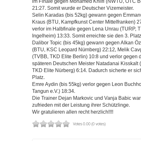
im Finale gegen Mohamed Khlifi (NWTU, OTC B
21:27. Somit wurde er Deutscher Vizemeister.
Selin Karadas (bis 52kg) gewann gegen Emman
Kraus (BTU, Kampfkunst Center Mittelfranken) 2
verlor im Halbfinale gegen Lena Unrau (TURP, 
Ingelheim) 13:33. Somit erreichte sie den 3. Platz
Dalibor Topic (bis 45kg) gewann gegen Alkan Ö
(BTU, KSC Leopard Nürnberg) 22:12, Melik Cav
(TVBB, TKD Elite Berlin) 10:8 und verlor gegen 
späteren Deutschen Meister Natadanai Kisskalt
TKD Elite Nürberg) 6:14. Dadurch sicherte er sic
Platz.
Emre Aydin (bis 55kg) verlor gegen Leon Buchh
Tangun e.V.) 18:34.
Die Trainer Dejan Markovic und Vanja Babic war
zufrieden mit der Leistung ihrer Schützlinge.
Wir gratulieren allen recht herzlich!!!!
Votes 0.00 (0 votes)