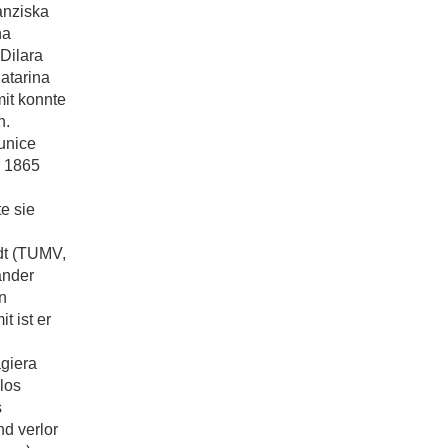
anziska
na
Dilara
atarina
it konnte
n.
unice
V 1865
e sie
dt (TUMV,
ander
in
 ist er
giera
los
s
d verlor