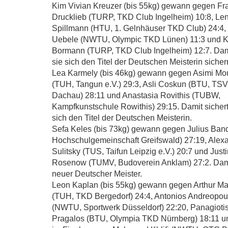
Kim Vivian Kreuzer (bis 55kg) gewann gegen Fr
Drucklieb (TURP, TKD Club Ingelheim) 10:8, Le
Spillmann (HTU, 1. Gelnhäuser TKD Club) 24:4, 
Uebele (NWTU, Olympic TKD Lünen) 11:3 und K
Bormann (TURP, TKD Club Ingelheim) 12:7. Dam
sie sich den Titel der Deutschen Meisterin sicher
Lea Karmely (bis 46kg) gewann gegen Asimi Mo
(TUH, Tangun e.V.) 29:3, Asli Coskun (BTU, TS
Dachau) 28:11 und Anastasia Rovithis (TUBW,
Kampfkunstschule Rowithis) 29:15. Damit sichert
sich den Titel der Deutschen Meisterin.
Sefa Keles (bis 73kg) gewann gegen Julius Ban
Hochschulgemeinschaft Greifswald) 27:19, Alex
Sulitsky (TUS, Taifun Leipzig e.V.) 20:7 und Just
Rosenow (TUMV, Budoverein Anklam) 27:2. Damit
neuer Deutscher Meister.
Leon Kaplan (bis 55kg) gewann gegen Arthur Ma
(TUH, TKD Bergedorf) 24:4, Antonios Andreopou
(NWTU, Sportwerk Düsseldorf) 22:20, Panagioti
Pragalos (BTU, Olympia TKD Nürnberg) 18:11 un