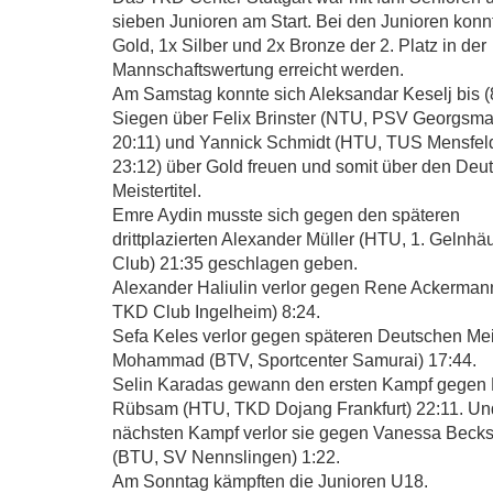
sieben Junioren am Start. Bei den Junioren konn
Gold, 1x Silber und 2x Bronze der 2. Platz in der
Mannschaftswertung erreicht werden.
Am Samstag konnte sich Aleksandar Keselj bis (
Siegen über Felix Brinster (NTU, PSV Georgsma
20:11) und Yannick Schmidt (HTU, TU
S Mensfel
23:12) über Gold freuen und somit über den Deu
Meistertitel.
Emre Aydin musste sich gegen den späteren
drittplazierten Alexander Müller (HTU, 1. Gelnh
Club) 21:35 geschlagen geben.
Alexander Haliulin verlor gegen Rene Ackerma
TKD Club Ingelheim) 8:24.
Sefa Keles verlor gegen späteren Deutschen Meis
Mohammad (BTV, Sportcenter Samurai) 17:44.
Selin Karadas gewann den ersten Kampf gegen
Rübsam (HTU, TKD Dojang Frankfurt) 22:11. Un
nächsten Kampf verlor sie gegen Vanessa Becks
(BTU, SV Nennslingen) 1:22.
Am Sonntag kämpften die Junioren U18.