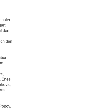
onaler
art
f den
ich den
ibor
em
es,
a Enes
rkovic,
ara
Popov,