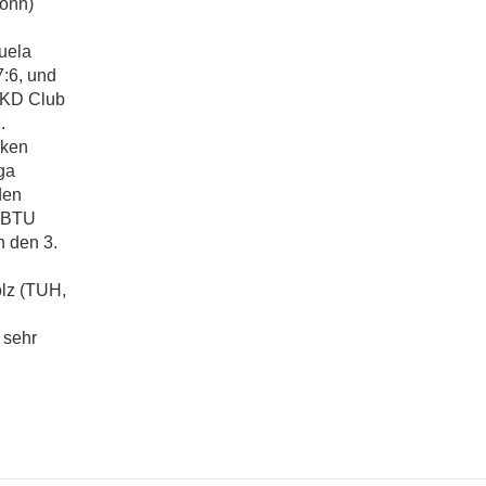
onn)
uela
7:6, und
TKD Club
.
zken
ga
den
 (BTU
h den 3.
olz (TUH,
 sehr