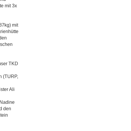
te mit 3x
87kg) mit
rienhütte
den
tschen
äuser TKD
nn (TURP,
ter Ali
 Nadine
d den
tein