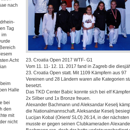
sae nach
drhein-
 den Tag
 im
wurde
 Bereich
diesem
23. Croatia Open 2017 WTF- G1
esten Acht
Vom 11. 11- 12. 11. 2017 fand in Zagreb die diesjä
bian
23. Croatia Open statt. Mit 1109 Kämpfern aus 97
Vereinen und 28 Ländern waren alle Kategorien st
 beim
besetzt.
ben Halle
Das TKD Center Babic konnte sich bei elf Kämpfer
2x Silber und 1x Bronze freuen.
e bei
Alexander Bachmann und Aleksandar Keselj kämpf
ch den
die Nationalmannschaft. Aleksandar Keselj besieg
hte mit
Lucijan Kobal (Orient/ SLO) 26:14, in der nächste
der nicht
musste er gegen seinen Clubkameraden Alexande