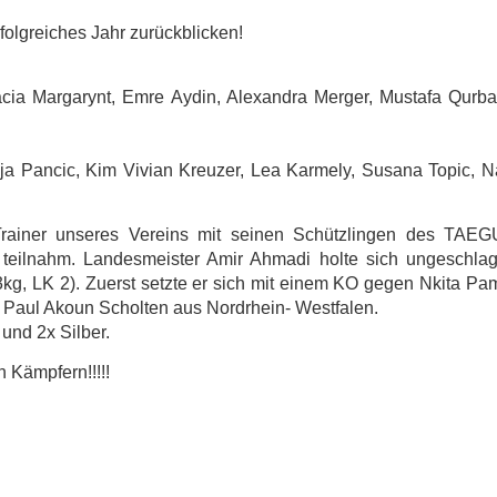
folgreiches Jahr zurückblicken!
tacia Margarynt, Emre Aydin, Alexandra Merger, Mustafa Qurb
ija Pancic, Kim Vivian Kreuzer, Lea Karmely, Susana Topic, N
Trainer unseres Vereins mit seinen Schützlingen des TAEG
 teilnahm. Landesmeister Amir Ahmadi holte sich ungeschla
 73kg, LK 2). Zuerst setzte er sich mit einem KO gegen Nkita P
 Paul Akoun Scholten aus Nordrhein- Westfalen.
und 2x Silber.
n Kämpfern!!!!!