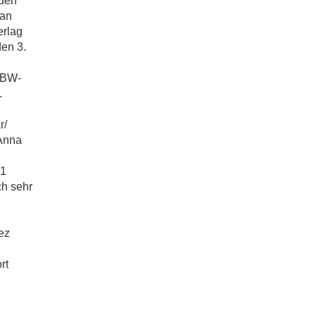
 den
dan
erlag
en 3.
UBW-
.
r/
 Anna
11
ch sehr
ez
rt