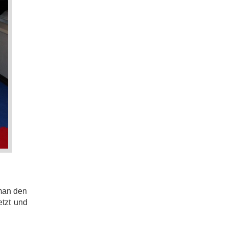
 man den
etzt und