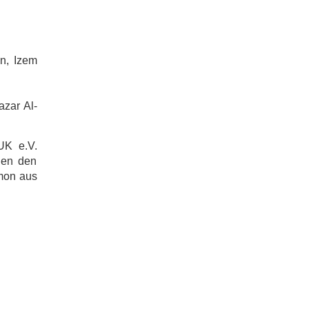
an, Izem
azar Al-
UK e.V.
gen den
amon aus