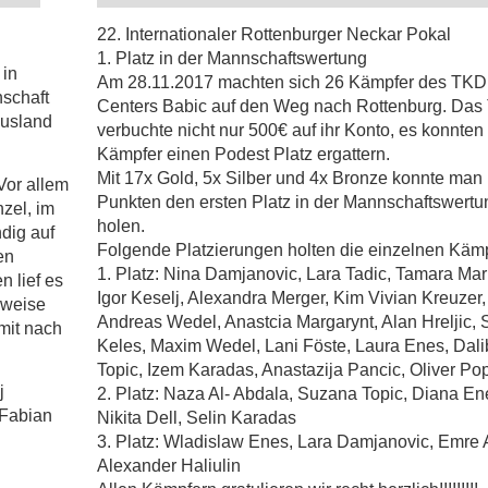
22. Internationaler Rottenburger Neckar Pokal
1. Platz in der Mannschaftswertung
 in
Am 28.11.2017 machten sich 26 Kämpfer des TKD
schaft
Centers Babic auf den Weg nach Rottenburg. Das
Ausland
verbuchte nicht nur 500€ auf ihr Konto, es konnten 
Kämpfer einen Podest Platz ergattern.
Mit 17x Gold, 5x Silber und 4x Bronze konnte man 
Vor allem
Punkten den ersten Platz in der Mannschaftswertu
nzel, im
holen.
dig auf
Folgende Platzierungen holten die einzelnen Kämp
en
1. Platz: Nina Damjanovic, Lara Tadic, Tamara Mar
 lief es
Igor Keselj, Alexandra Merger, Kim Vivian Kreuzer,
ilweise
Andreas Wedel, Anastcia Margarynt, Alan Hreljic, 
mit nach
Keles, Maxim Wedel, Lani Föste, Laura Enes, Dali
Topic, Izem Karadas, Anastazija Pancic, Oliver Po
j
2. Platz: Naza Al- Abdala, Suzana Topic, Diana En
 Fabian
Nikita Dell, Selin Karadas
3. Platz: Wladislaw Enes, Lara Damjanovic, Emre 
Alexander Haliulin