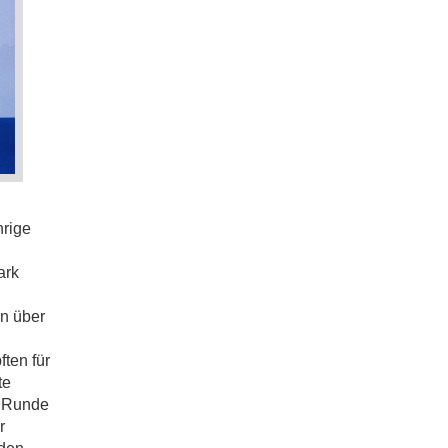
hrige
ark
n über
ten für
te
n Runde
r