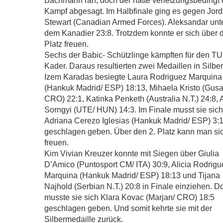
Bachmann ran, doch der hatte verletzungsbedingt
Kampf abgesagt. Im Halbfinale ging es gegen Jor
Stewart (Canadian Armed Forces). Aleksandar unt
dem Kanadier 23:8. Trotzdem konnte er sich über d
Platz freuen.
Sechs der Babic- Schützlinge kämpften für den T
Kader. Daraus resultierten zwei Medaillen in Silber
Izem Karadas besiegte Laura Rodriguez Marquina
(Hankuk Madrid/ ESP) 18:13, Mihaela Kristo (Gusa
CRO) 22:1, Katinka Penketh (Australia N.T.) 24:8,
Sorngyi (UTE/ HUN) 14:3. Im Finale musst sie sich
Adriana Cerezo Iglesias (Hankuk Madrid/ ESP) 3:
geschlagen geben. Über den 2. Platz kann man si
freuen.
Kim Vivian Kreuzer konnte mit Siegen über Giulia
D’Amico (Puntosport CM/ ITA) 30:9, Alicia Rodrigu
Marquina (Hankuk Madrid/ ESP) 18:13 und Tijana
Najhold (Serbian N.T.) 20:8 in Finale einziehen. Do
musste sie sich Klara Kovac (Marjan/ CRO) 18:5
geschlagen geben. Und somit kehrte sie mit der
Silbermedaille zurück.