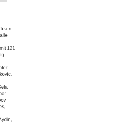
 Team
alle
mit 121
ng
fer:
kovic,
Sefa
bor
pov
es,
Aydin,