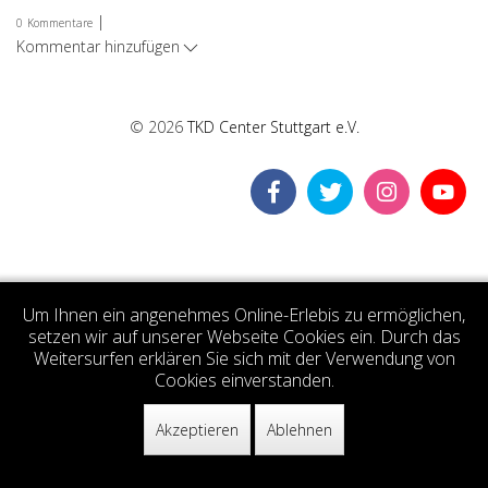
|
0
Kommentare
Kommentar hinzufügen
© 2026
TKD Center Stuttgart e.V.
Um Ihnen ein angenehmes Online-Erlebis zu ermöglichen,
setzen wir auf unserer Webseite Cookies ein. Durch das
Weitersurfen erklären Sie sich mit der Verwendung von
Cookies einverstanden.
Akzeptieren
Ablehnen