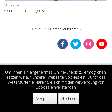
|
0
Kommentare
Kommentar hinzufügen
© 2026
TKD Center Stuttgart e.V.
Um Ihnen ein angenehmes Online-Erlebis zu ermöglichen,
setzen wir auf unserer Webseite Cookies ein. Durch das
Weitersurfen erklären Sie sich mit der Verwendung von
Cookies einverstanden.
Akzeptieren
Ablehnen