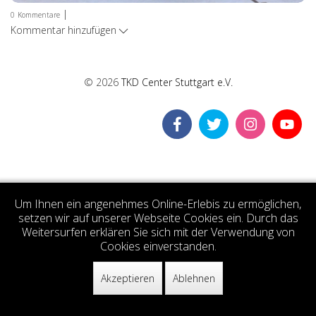
|
0
Kommentare
Kommentar hinzufügen
© 2026
TKD Center Stuttgart e.V.
Um Ihnen ein angenehmes Online-Erlebis zu ermöglichen,
setzen wir auf unserer Webseite Cookies ein. Durch das
Weitersurfen erklären Sie sich mit der Verwendung von
Cookies einverstanden.
Akzeptieren
Ablehnen