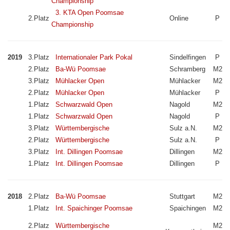
Championship
3. KTA Open Poomsae
2.Platz
Online
P
Championship
2019
3.Platz
Internationaler Park Pokal
Sindelfingen
P
2.Platz
Ba-Wü Poomsae
Schramberg
M2
3.Platz
Mühlacker Open
Mühlacker
M2
2.Platz
Mühlacker Open
Mühlacker
P
1.Platz
Schwarzwald Open
Nagold
M2
1.Platz
Schwarzwald Open
Nagold
P
3.Platz
Württembergische
Sulz a.N.
M2
2.Platz
Württembergische
Sulz a.N.
P
3.Platz
Int. Dillingen Poomsae
Dillingen
M2
1.Platz
Int. Dillingen Poomsae
Dillingen
P
2018
2.Platz
Ba-Wü Poomsae
Stuttgart
M2
1.Platz
Int. Spaichinger Poomsae
Spaichingen
M2
2.Platz
Württembergische
M2