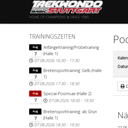
HOME OF CHAMPIONS ✰ SINCE 1980
Poo
TRAININGSZEITEN
Anfängertraining/Probetraining
Aug
(Halle 1)
7
Kalen
07.08.2026
16:30
-
17:30
Datu
Breitensporttraining: Gelb (Halle
Aug
1)
7
07.08.2026
17:30
-
18:30
D
Special-Poomsae (Halle 2)
Aug
7
07.08.2026
18:30
-
19:30
Breitensporttraining: ab Grün
Nä
Aug
(Halle 1)
7
07.08.2026
18:30
-
19:30
27.05