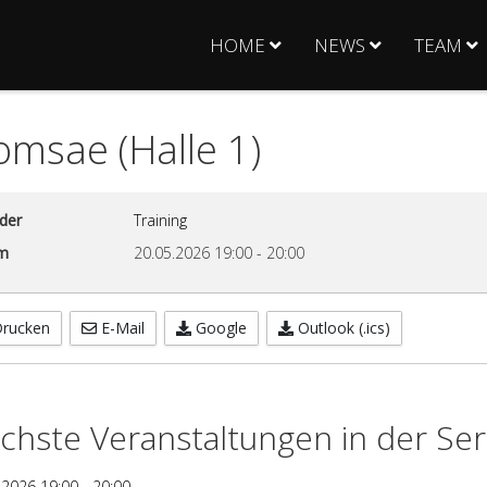
HOME
NEWS
TEAM
msae (Halle 1)
der
Training
m
20.05.2026
19:00
-
20:00
rucken
E-Mail
Google
Outlook (.ics)
chste Veranstaltungen in der Ser
.2026
19:00
-
20:00