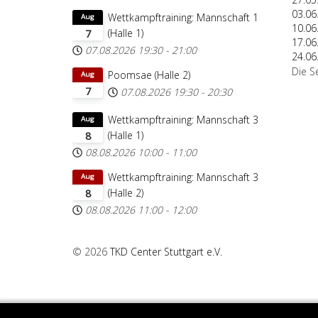
03.06
Wettkampftraining: Mannschaft 1
Aug
10.06
(Halle 1)
7
17.06
07.08.2026
19:30
-
21:00
24.06
Die S
Poomsae (Halle 2)
Aug
7
07.08.2026
19:30
-
20:30
Wettkampftraining: Mannschaft 3
Aug
(Halle 1)
8
08.08.2026
10:00
-
11:00
Wettkampftraining: Mannschaft 3
Aug
(Halle 2)
8
08.08.2026
11:00
-
12:00
© 2026
TKD Center Stuttgart e.V.