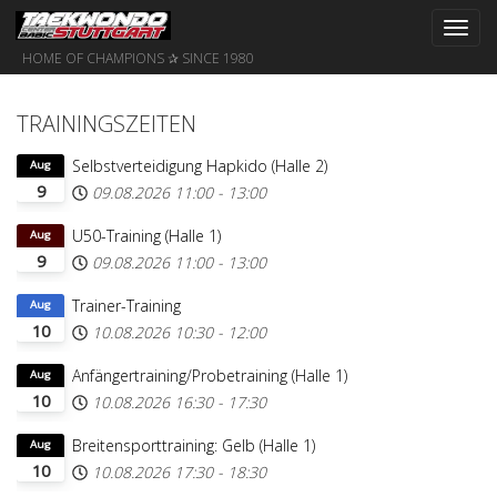
Toggl
navig
HOME OF CHAMPIONS ✰ SINCE 1980
TRAININGSZEITEN
Selbstverteidigung Hapkido (Halle 2)
Aug
9
09.08.2026
11:00
-
13:00
U50-Training (Halle 1)
Aug
9
09.08.2026
11:00
-
13:00
Trainer-Training
Aug
10
10.08.2026
10:30
-
12:00
Anfängertraining/Probetraining (Halle 1)
Aug
10
10.08.2026
16:30
-
17:30
Breitensporttraining: Gelb (Halle 1)
Aug
10
10.08.2026
17:30
-
18:30