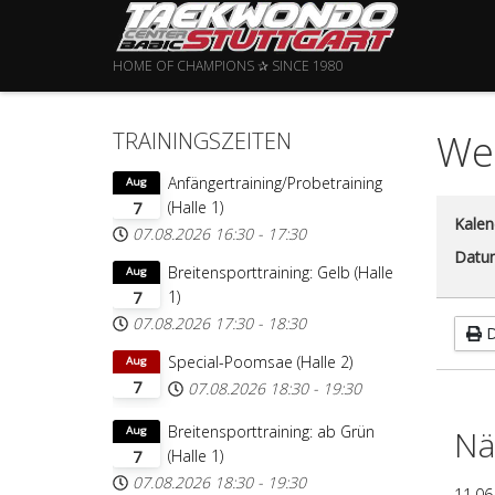
HOME OF CHAMPIONS ✰ SINCE 1980
Wet
TRAININGSZEITEN
Anfängertraining/Probetraining
Aug
(Halle 1)
7
Kalen
07.08.2026
16:30
-
17:30
Datu
Breitensporttraining: Gelb (Halle
Aug
1)
7
07.08.2026
17:30
-
18:30
D
Special-Poomsae (Halle 2)
Aug
7
07.08.2026
18:30
-
19:30
Breitensporttraining: ab Grün
Nä
Aug
(Halle 1)
7
07.08.2026
18:30
-
19:30
11.06