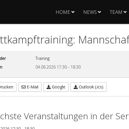
HOME
NEWS
TEAM
tkampftraining: Mannschaft
der
Training
m
04.06.2026
17:30
-
18:30
rucken
E-Mail
Google
Outlook (.ics)
chste Veranstaltungen in der Ser
.2026
17:30
-
18:30