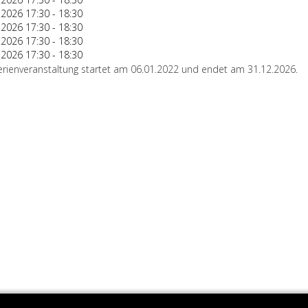
.2026
17:30
-
18:30
.2026
17:30
-
18:30
.2026
17:30
-
18:30
.2026
17:30
-
18:30
erienveranstaltung startet am 06.01.2022 und endet am 31.12.2026.