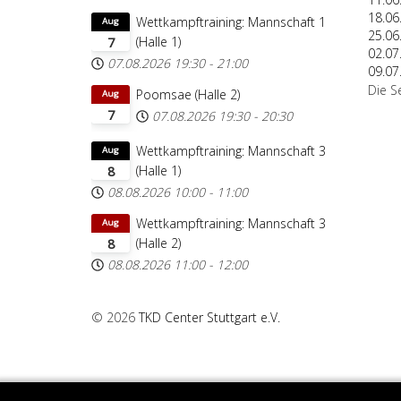
18.06
Wettkampftraining: Mannschaft 1
Aug
25.06
(Halle 1)
7
02.07
07.08.2026
19:30
-
21:00
09.07
Die S
Poomsae (Halle 2)
Aug
7
07.08.2026
19:30
-
20:30
Wettkampftraining: Mannschaft 3
Aug
(Halle 1)
8
08.08.2026
10:00
-
11:00
Wettkampftraining: Mannschaft 3
Aug
(Halle 2)
8
08.08.2026
11:00
-
12:00
© 2026
TKD Center Stuttgart e.V.