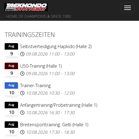
Toggl
navig
HOME OF CHAMPIONS ✰ SINCE 1980
TRAININGSZEITEN
Selbstverteidigung Hapkido (Halle 2)
Aug
9
09.08.2026
11:00
-
13:00
U50-Training (Halle 1)
Aug
9
09.08.2026
11:00
-
13:00
Trainer-Training
Aug
10
10.08.2026
10:30
-
12:00
Anfängertraining/Probetraining (Halle 1)
Aug
10
10.08.2026
16:30
-
17:30
Breitensporttraining: Gelb (Halle 1)
Aug
10
10.08.2026
17:30
-
18:30