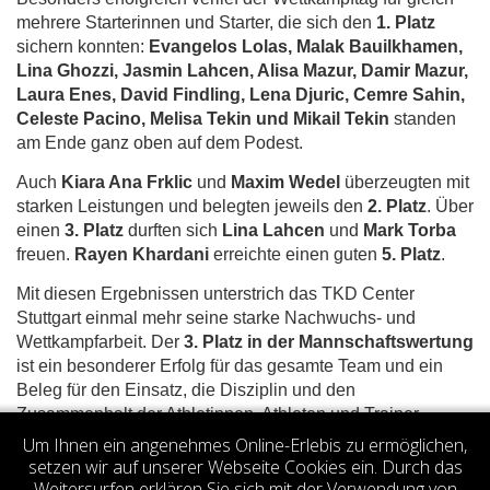
mehrere Starterinnen und Starter, die sich den
1. Platz
sichern konnten:
Evangelos Lolas, Malak Bauilkhamen,
Lina Ghozzi, Jasmin Lahcen, Alisa Mazur, Damir Mazur,
Laura Enes, David Findling, Lena Djuric, Cemre Sahin,
Celeste Pacino, Melisa Tekin und Mikail Tekin
standen
am Ende ganz oben auf dem Podest.
Auch
Kiara Ana Frklic
und
Maxim Wedel
überzeugten mit
starken Leistungen und belegten jeweils den
2. Platz
. Über
einen
3. Platz
durften sich
Lina Lahcen
und
Mark Torba
freuen.
Rayen Khardani
erreichte einen guten
5. Platz
.
Mit diesen Ergebnissen unterstrich das TKD Center
Stuttgart einmal mehr seine starke Nachwuchs- und
Wettkampfarbeit. Der
3. Platz in der Mannschaftswertung
ist ein besonderer Erfolg für das gesamte Team und ein
Beleg für den Einsatz, die Disziplin und den
Zusammenhalt der Athletinnen, Athleten und Trainer.
Um Ihnen ein angenehmes Online-Erlebis zu ermöglichen,
Votes 0.00 (0 votes)
setzen wir auf unserer Webseite Cookies ein. Durch das
Weitersurfen erklären Sie sich mit der Verwendung von