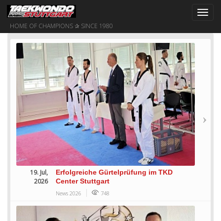
Toggl
navig
HOME OF CHAMPIONS ✰ SINCE 1980
19. Jul,
Erfolgreiche Gürtelprüfung im TKD
2026
Center Stuttgart
News 2026
748