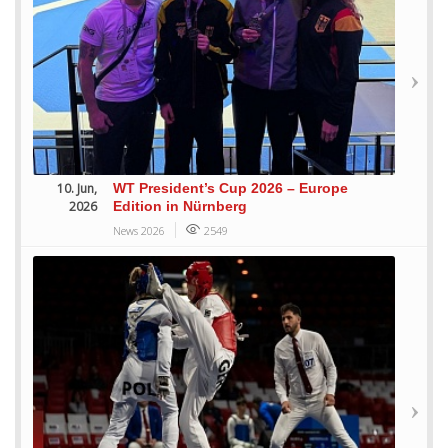
10. Jun,
WT President’s Cup 2026 – Europe
2026
Edition in Nürnberg
News 2026
2549