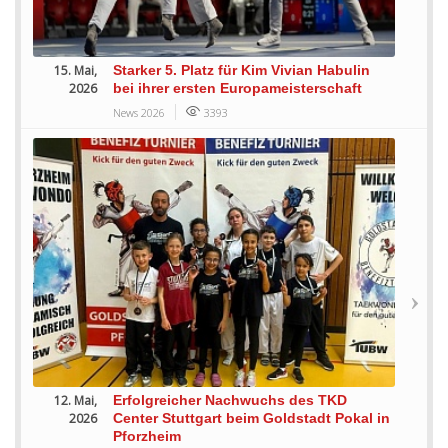
15. Mai,
Starker 5. Platz für Kim Vivian Habulin
2026
bei ihrer ersten Europameisterschaft
News 2026
3393
12. Mai,
Erfolgreicher Nachwuchs des TKD
2026
Center Stuttgart beim Goldstadt Pokal in
Pforzheim