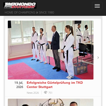
Toggl
navig
HOME OF CHAMPIONS ✰ SINCE 1980
19. Jul,
Erfolgreiche Gürtelprüfung im TKD
2026
Center Stuttgart
News 2026
751