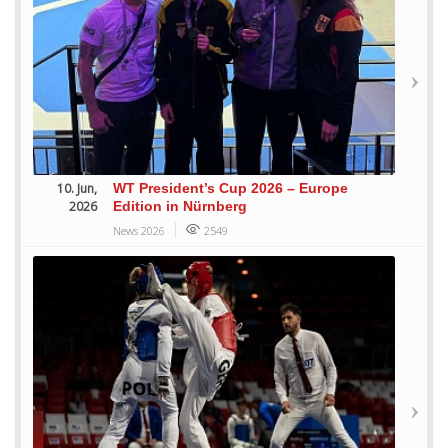
10. Jun,
WT President’s Cup 2026 – Europe
2026
Edition in Nürnberg
News 2026
2549