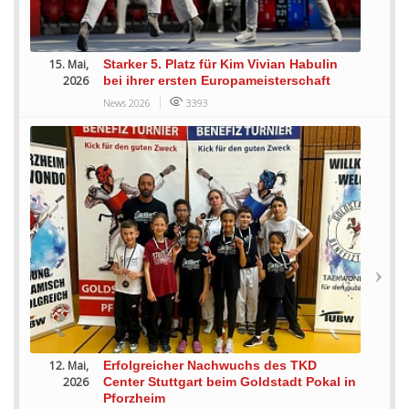
15. Mai,
Starker 5. Platz für Kim Vivian Habulin
2026
bei ihrer ersten Europameisterschaft
News 2026
3393
12. Mai,
Erfolgreicher Nachwuchs des TKD
2026
Center Stuttgart beim Goldstadt Pokal in
Pforzheim