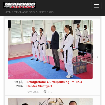
Toggl
navig
HOME OF CHAMPIONS ✰ SINCE 1980
19. Jul,
Erfolgreiche Gürtelprüfung im TKD
2026
Center Stuttgart
News 2026
816