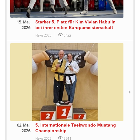
15. Mai,
Starker 5. Platz für Kim Vivian Habulin
2026
bei ihrer ersten Europameisterschaft
News 2026
3422
02. Mai,
5. Internationale Taekwondo Mustang
2026
Championship
News 2026
3511