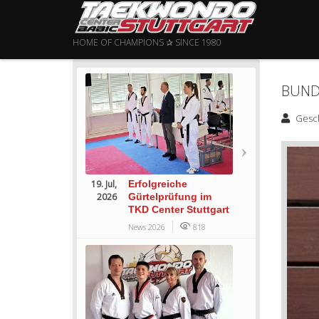
HOME OF CHAMPIONS ✰ SINCE 1980
BUND
Gesc
19. Jul,
Erfolgreiche
2026
Gürtelprüfung im
TKD Center Stuttgart
News 2026
818