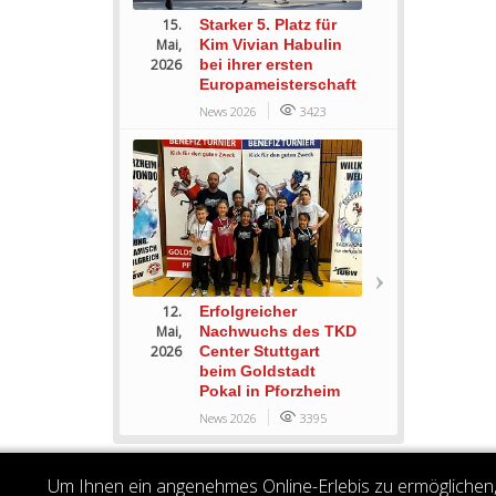
15.
Starker 5. Platz für
Mai,
Kim Vivian Habulin
2026
bei ihrer ersten
Europameisterschaft
News 2026
3423
12.
Erfolgreicher
Mai,
Nachwuchs des TKD
2026
Center Stuttgart
beim Goldstadt
Pokal in Pforzheim
News 2026
3395
Um Ihnen ein angenehmes Online-Erlebis zu ermöglichen, 