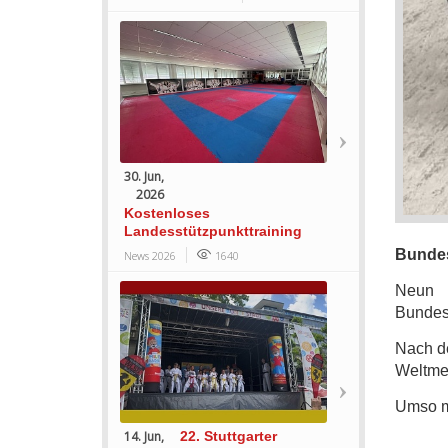
30. Jun,
2026
Kostenloses
Landesstützpunkttraining
Bundes
News 2026
1640
Neun 
Bundesr
Nach de
Weltmei
Umso me
14. Jun,
22. Stuttgarter