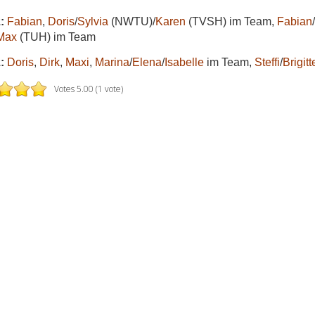
:
Fabian
,
Doris
/
Sylvia
(NWTU)/
Karen
(TVSH) im Team,
Fabian
/
Max
(TUH) im Team
:
Doris
,
Dirk
,
Maxi
,
Marina
/
Elena
/
Isabelle
im Team,
Steffi
/
Brigitt
Votes 5.00 (1 vote)