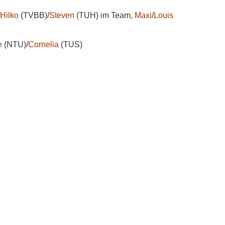
Hilko
(TVBB)/
Steven
(TUH) im Team,
Maxi
/
Louis
e
(NTU)/
Cornelia
(TUS)