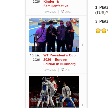
2026
Kinder- &
Familienfestival
1. Platz
News 2026
2352
(TUS)/
3. Platz
10. Jun,
WT President’s Cup
2026
2026 – Europe
Edition in Nürnberg
News 2026
2565