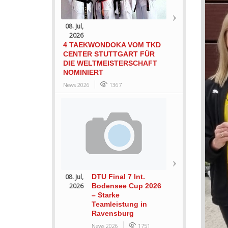
08. Jul,
2026
4 TAEKWONDOKA VOM TKD
CENTER STUTTGART FÜR
DIE WELTMEISTERSCHAFT
NOMINIERT
News 2026
1367
08. Jul,
DTU Final 7 Int.
2026
Bodensee Cup 2026
– Starke
Teamleistung in
Ravensburg
News 2026
1751