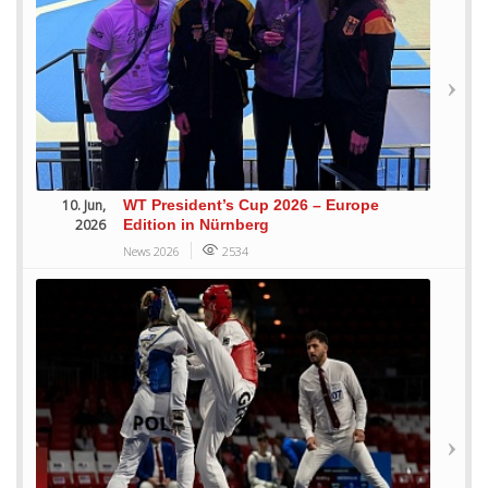
10. Jun,
WT President’s Cup 2026 – Europe
2026
Edition in Nürnberg
News 2026
2534