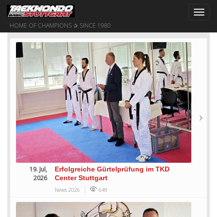
Toggl
navig
HOME OF CHAMPIONS ✰ SINCE 1980
19. Jul,
Erfolgreiche Gürtelprüfung im TKD
2026
Center Stuttgart
News 2026
649