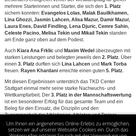
mehrere Starterinnen und Starter, die sich den
1. Platz
sichern konnten:
Evangelos Lolas, Malak Bauilkhamen,
Lina Ghozzi, Jasmin Lahcen, Alisa Mazur, Damir Mazur,
Laura Enes, David Findling, Lena Djuric, Cemre Sahin,
Celeste Pacino, Melisa Tekin und Mikail Tekin
standen
am Ende ganz oben auf dem Podest.
Auch
Kiara Ana Frklic
und
Maxim Wedel
überzeugten mit
starken Leistungen und belegten jeweils den
2. Platz
. Über
einen
3. Platz
durften sich
Lina Lahcen
und
Mark Torba
freuen.
Rayen Khardani
erreichte einen guten
5. Platz
.
Mit diesen Ergebnissen unterstrich das TKD Center
Stuttgart einmal mehr seine starke Nachwuchs- und
Wettkampfarbeit. Der
3. Platz in der Mannschaftswertung
ist ein besonderer Erfolg für das gesamte Team und ein
Beleg für den Einsatz, die Disziplin und den
Zusammenhalt der Athletinnen, Athleten und Trainer.
Um Ihnen ein angenehmes Online-Erlebis zu ermöglichen,
Votes 0.00 (0 votes)
setzen wir auf unserer Webseite Cookies ein. Durch das
Weitersurfen erklären Sie sich mit der Verwendung von