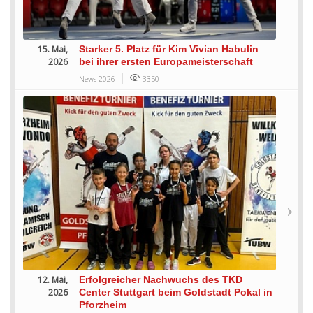
15. Mai,
Starker 5. Platz für Kim Vivian Habulin
2026
bei ihrer ersten Europameisterschaft
News 2026
3350
12. Mai,
Erfolgreicher Nachwuchs des TKD
2026
Center Stuttgart beim Goldstadt Pokal in
Pforzheim