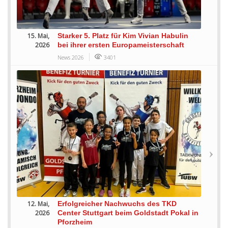
15. Mai,
Starker 5. Platz für Kim Vivian Habulin
2026
bei ihrer ersten Europameisterschaft
News 2026
3401
12. Mai,
Erfolgreicher Nachwuchs des TKD
2026
Center Stuttgart beim Goldstadt Pokal in
Pforzheim