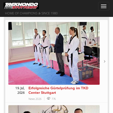
Toggl
navig
HOME OF CHAMPIONS ✰ SINCE 1980
19. Jul,
Erfolgreiche Gürtelprüfung im TKD
2026
Center Stuttgart
News 2026
776