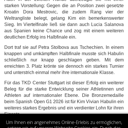
starken Vorstellung: Gegen die an Position zwei gesetzte
Kroatin Dora Mestrovic, die zudem Rang vier der
Weltrangliste belegt, gelang Kim ein bemerkenswerter
Sieg. Im Viertelfinale ließ sie dann auch Lucia Salanova
aus Spanien keine Chance und zog mit einem weiteren
deutlichen Erfolg ins Halbfinale ein.
Dort traf sie auf Petra Stolbova aus Tschechien. In einem
knappen und umkämpften Halbfinale musste sich Habulin
schließlich nur knapp geschlagen geben. Mit dem
erreichten 3. Platz krönte sie dennoch ein starkes Turnier
und unterstrich einmal mehr ihre internationale Klasse.
Für das TKD Center Stuttgart ist dieser Erfolg ein weiterer
Beleg für die starke Entwicklung seiner Athletinnen und
Athleten auf internationaler Ebene. Die Bronzemedaille
beim Spanish Open G1 2026 ist für Kim Vivian Habulin ein
weiteres starkes Ergebnis und ein verdienter Lohn für ihren
Einsatz.
Um Ihnen ein angenehmes Online-Erlebis zu ermöglichen,
Votes 0.00 (0 votes)