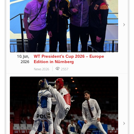
10. Jun,
WT President’s Cup 2026 – Europe
2026
Edition in Nürnberg
News 2026
2557