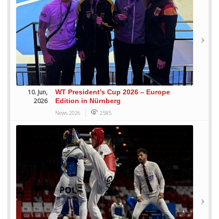
10. Jun,
WT President’s Cup 2026 – Europe
2026
Edition in Nürnberg
News 2026
2585