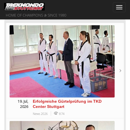
Toggl
navig
HOME OF CHAMPIONS ✰ SINCE 1980
19. Jul,
Erfolgreiche Gürtelprüfung im TKD
2026
Center Stuttgart
News 2026
874