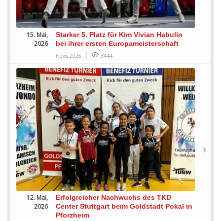
15. Mai,
Starker 5. Platz für Kim Vivian Habulin
2026
bei ihrer ersten Europameisterschaft
News 2026
3444
12. Mai,
Erfolgreicher Nachwuchs des TKD
2026
Center Stuttgart beim Goldstadt Pokal in
Pforzheim