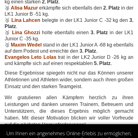
kg einen starken
2. Platz
.
🥈
Alisa Mazur
erkämpfte sich ebenfalls den
2. Platz
in der
LK1 Junior B -51 kg.
🥉
Lina Lahcen
belegte in der LK1 Junior C -32 kg den
3.
Platz
.
🥉
Lina Ghozzi
holte ebenfalls einen
3. Platz
in der LK1
Junior C -35 kg.
🥉
Maxim Wedel
stand in der LK1 Junior A -68 kg ebenfalls
auf dem Podest und erreichte den
3. Platz
.
Evangelos Leto Lolas
trat in der LK2 Junior D -26 kg an
und kämpfte sich auf einen respektablen
5. Platz
.
Diese Ergebnisse spiegeln nicht nur das Können unserer
Athletinnen und Athleten wider, sondern auch ihren großen
Einsatz und den starken Teamgeist.
Wir gratulieren allen Kämpfern herzlich zu ihren
Leistungen und danken unseren Trainern, Betreuern und
Unterstützern, die dieses Ergebnis möglich gemacht
haben. Mit dieser Motivation blicken wir voller Vorfreude
auf die nächsten Herausforderungen!
Um Ihnen ein angenehmes Online-Erlebis zu ermöglichen,
Votes 5.00 (1 vote)