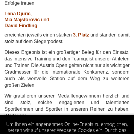
Erfolge freuen:
Lena Djuric
,
Mia Majstorovic
und
David Findling
erreichten jeweils einen starken
3. Platz
und standen damit
stolz auf dem Siegerpodest.
Dieses Ergebnis ist ein großartiger Beleg für den Einsatz,
das intensive Training und den Teamgeist unserer Athleten
und Trainer. Die Austria Open gelten nicht nur als wichtiger
Gradmesser für die internationale Konkurrenz, sondern
auch als wertvolle Station auf dem Weg zu weiteren
großen Zielen.
Wir gratulieren unseren Medaillengewinnern herzlich und
sind stolz, solche engagierten und talentierten
Sportlerinnen und Sportler in unseren Reihen zu haben.
Weiter so!
Um Ihnen ein angenehmes Online-Erlebis zu ermöglichen,
Votes 5.00 (1 vote)
setzen wir auf unserer Webseite Cookies ein. Durch das