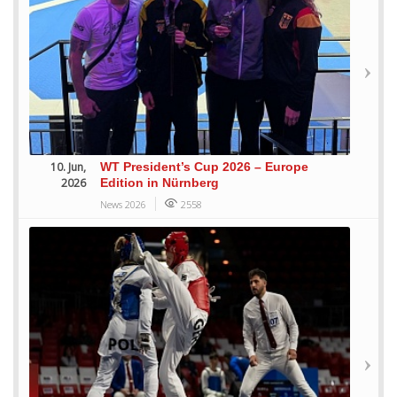
10. Jun,
WT President’s Cup 2026 – Europe
2026
Edition in Nürnberg
News 2026
2558