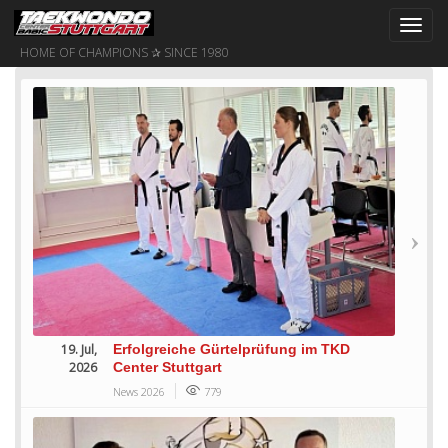
Toggl
navig
HOME OF CHAMPIONS ✰ SINCE 1980
19. Jul,
Erfolgreiche Gürtelprüfung im TKD
2026
Center Stuttgart
News 2026
779