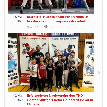
15. Mai,
Starker 5. Platz für Kim Vivian Habulin
2026
bei ihrer ersten Europameisterschaft
News 2026
3403
12. Mai,
Erfolgreicher Nachwuchs des TKD
2026
Center Stuttgart beim Goldstadt Pokal in
Pforzheim