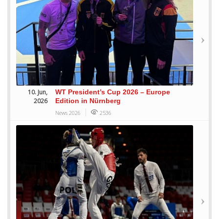
10. Jun,
WT President’s Cup 2026 – Europe
2026
Edition in Nürnberg
News 2026
2536