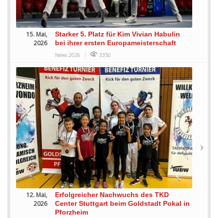
15. Mai,
Starker 5. Platz für Kim Vivian Habulin
2026
bei ihrer ersten Europameisterschaft
News 2026
3350
12. Mai,
Erfolgreicher Nachwuchs des TKD
2026
Center Stuttgart beim Goldstadt Pokal in
Pforzheim