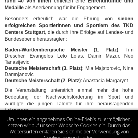
rund 40 von ihnen
erhielten eine
Ehrenurkunde und
Medaille
als Anerkennung für ihr Engagement.
Besonders erfreulich war die Ehrung von
sieben
erfolgreichen Sportlerinnen und Sportlern des TKD
Centers Stuttgart
, die durch ihre Erfolge auf Landes- und
Bundesebene herausragten:
Baden-Württembergische Meister (1. Platz)
: Tim
Drescher, Evangelos Leto Lolas, Damir Mazur, Neo
Tanasijevic
Deutsche Meisterschaft (3. Platz)
: Mia Majstorovic, Nina
Damnjanovic
Deutsche Meisterschaft (2. Platz)
: Anastacia Margarynt
Die Veranstaltung unterstrich einmal mehr die hohe
Bedeutung der Nachwuchsförderung im Sport und
würdigte die jungen Talente für ihre herausragenden
Leistungen.
Um Ihnen ein angenehmes Online-Erlebis zu ermöglichen,
Votes 5.00 (2 votes)
setzen wir auf unserer Webseite Cookies ein. Durch das
Weitersurfen erklären Sie sich mit der Verwendung von
Cookies einverstanden.