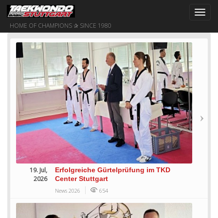
Toggl
navig
HOME OF CHAMPIONS ✰ SINCE 1980
19. Jul,
Erfolgreiche Gürtelprüfung im TKD
2026
Center Stuttgart
News 2026
654