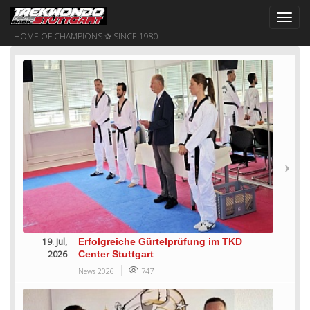
Toggl
navig
HOME OF CHAMPIONS ✰ SINCE 1980
19. Jul,
Erfolgreiche Gürtelprüfung im TKD
2026
Center Stuttgart
News 2026
747