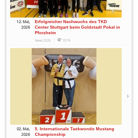
12. Mai,
Erfolgreicher Nachwuchs des TKD
2026
Center Stuttgart beim Goldstadt Pokal in
Pforzheim
News 2026
3374
02. Mai,
5. Internationale Taekwondo Mustang
2026
Championship