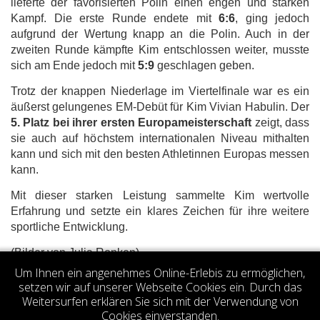
lieferte der favorisierten Polin einen engen und starken
Kampf. Die erste Runde endete mit
6:6
, ging jedoch
aufgrund der Wertung knapp an die Polin. Auch in der
zweiten Runde kämpfte Kim entschlossen weiter, musste
sich am Ende jedoch mit
5:9
geschlagen geben.
Trotz der knappen Niederlage im Viertelfinale war es ein
äußerst gelungenes EM-Debüt für Kim Vivian Habulin. Der
5. Platz bei ihrer ersten Europameisterschaft
zeigt, dass
sie auch auf höchstem internationalen Niveau mithalten
kann und sich mit den besten Athletinnen Europas messen
kann.
Mit dieser starken Leistung sammelte Kim wertvolle
Erfahrung und setzte ein klares Zeichen für ihre weitere
sportliche Entwicklung.
(Bilder von Julia Ronken)
Um Ihnen ein angenehmes Online-Erlebis zu ermöglichen,
Votes 5.00 (1 vote)
setzen wir auf unserer Webseite Cookies ein. Durch das
Weitersurfen erklären Sie sich mit der Verwendung von
Cookies einverstanden.