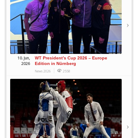
10. Jun,
WT President’s Cup 2026 – Europe
2026
Edition in Nürnberg
News 2026
2558