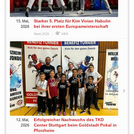
15. Mai,
Starker 5. Platz für Kim Vivian Habulin
2026
bei ihrer ersten Europameisterschaft
News 2026
3409
12. Mai,
Erfolgreicher Nachwuchs des TKD
2026
Center Stuttgart beim Goldstadt Pokal in
Pforzheim