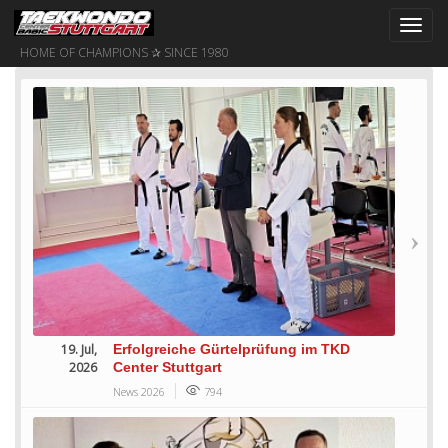
Toggl
navig
HOME OF CHAMPIONS ✰ SINCE 1980
19. Jul,
Erfolgreiche Gürtelprüfung im TKD
2026
Center Stuttgart
News 2026
794