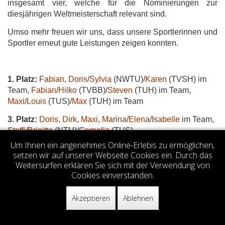
insgesamt vier, welche für die Nominierungen zur
diesjährigen Weltmeisterschaft relevant sind.
Umso mehr freuen wir uns, dass unsere Sportlerinnen und
Sportler erneut gute Leistungen zeigen konnten.
1. Platz:
Fabian
,
Doris
/
Sylvia
(NWTU)/
Karen
(TVSH) im
Team,
Fabian
/
Hilko
(TVBB)/
Steven
(TUH) im Team,
Maxi
/
Louis
(TUS)/
Max
(TUH) im Team
3. Platz:
Doris
,
Dirk
,
Maxi
,
Marina
/
Elena
/
Isabelle
im Team,
Steffi
/
Brigitte
(NTU)/
Cornelia
(TUS)
Um Ihnen ein angenehmes Online-Erlebis zu ermöglichen,
Votes 5.00 (1 vote)
setzen wir auf unserer Webseite Cookies ein. Durch das
Weitersurfen erklären Sie sich mit der Verwendung von
Cookies einverstanden.
© 2026
TKD Center Stuttgart e.V.
Akzeptieren
Ablehnen